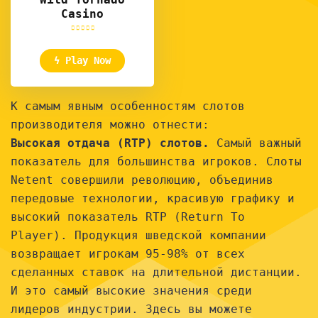
Casino
ϟ Play Now
К самым явным особенностям слотов
производителя можно отнести:
Высокая отдача (RTP) слотов.
Самый важный
показатель для большинства игроков. Слоты
Netent совершили революцию, объединив
передовые технологии, красивую графику и
высокий показатель RTP (Return To
Player). Продукция шведской компании
возвращает игрокам 95-98% от всех
сделанных ставок на длительной дистанции.
И это самый высокие значения среди
лидеров индустрии. Здесь вы можете