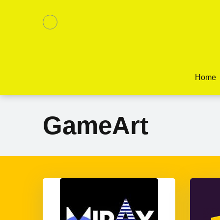
Home
GameArt