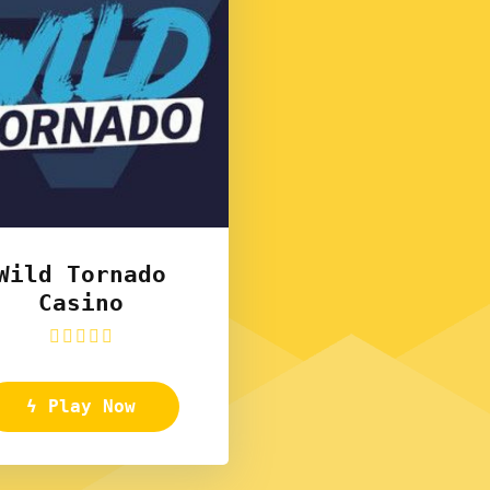
Wild Tornado
Casino
ϟ Play Now