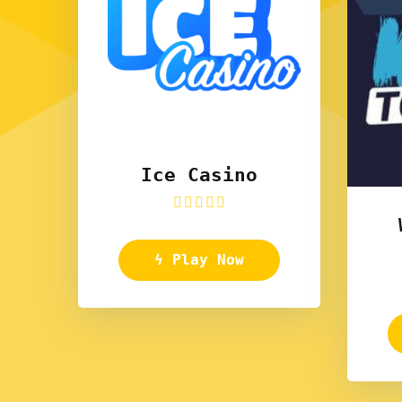
Ice Casino
ϟ Play Now